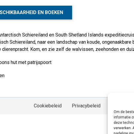
SCHIKBAARHEID EN BOEKEN
tarctisch Schiereiland en South Shetland Islands expeditiecruise
isch Schiereiland, naar een landschap van koude, ongenaakbare 
 dierenpracht. Kom, en zie zelf de walvissen, zeehonden en dui
ons hut met patrijspoort
en
Cookiebeleid
Privacybeleid
Om de beste
informatie o
deze techno
verwerken. 
nadelige in