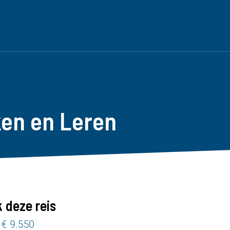
ken en Leren
 deze reis
 € 9.550