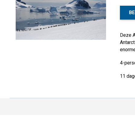
BE
Deze An
Antarct
enorme
4-perso
11 dag