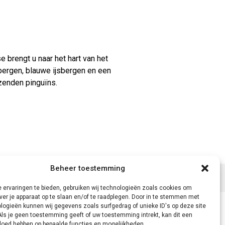
 brengt u naar het hart van het
bergen, blauwe ijsbergen en een
zenden pinguïns.
Beheer toestemming
 ervaringen te bieden, gebruiken wij technologieën zoals cookies om
ver je apparaat op te slaan en/of te raadplegen. Door in te stemmen met
logieën kunnen wij gegevens zoals surfgedrag of unieke ID's op deze site
Als je geen toestemming geeft of uw toestemming intrekt, kan dit een
vloed hebben op bepaalde functies en mogelijkheden.