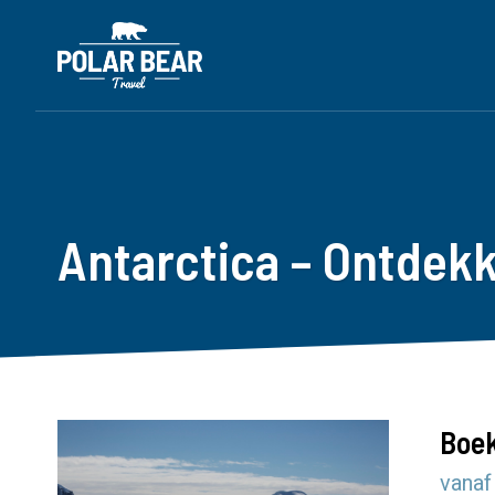
Antarctica – Ontdek
Boek
vanaf