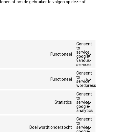
tonen of om de gebruiker te volgen op deze of
Consent
to
service
Functioneel
google-
various-
services
Consent
to
Functioneel
service
wordpress
Consent
to
Statistics
service
google-
analytics
Consent
to
Doel wordt onderzocht
service
google-