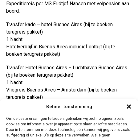
Expeditiereis per MS Fridtjof Nansen met volpension aan
boord.
Transfer kade – hotel Buenos Aires (bij te boeken
terugreis pakket)
1 Nacht
Hotelverblijf in Buenos Aires inclusief ontbijt (bij te
boeken terugreis pakket)
Transfer Hotel Buenos Aires – Luchthaven Buenos Aires
(bij te boeken terugreis pakket)
1 Nacht
Vliegreis Buenos Aires – Amsterdam (bij te boeken
terugreis pakket)
Beheer toestemming
Vervoer
Om de beste ervaringen te bieden, gebruiken wij technologieën zoals
Wij kunnen uw vluchten en aansluitende transfers ook
cookies om informatie over je apparaat op te slaan en/of te raadplegen.
verzorgen voor Buenos Aires. In de online prijsopgave
Door in te stemmen met deze technologieën kunnen wij gegevens zoals
kunt u een heenreis pakket en terugreis pakket optioneel
surfgedrag of unieke ID's op deze site verwerken. Als je geen