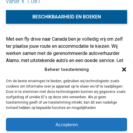
vanaf € 1.081
BESCHIKBAARHEID EN BOEKEN
Met een fly drive naar Canada ben je volledig vrij om zelf
ter plaatse jouw route en accommodatie te kiezen. Wij
werken samen met de gerenommeerde autoverhuurder
Alamo, met uitstekende auto’s en een goede service. Let
op: onze tarieven zijn inclusief alle verzekeringen (geen
Beheer toestemming
eigen risico), extra bestuurder(s) en de eerste tank
Om de beste ervaringen te bieden, gebruiken wij technologieën zoals
benzine!
cookies om informatie over je apparaat op te slaan en/of te raadplegen.
Vervoer
Door in te stemmen met deze technologieën kunnen wij gegevens zoals
Je kunt bij deze reis dagelijks vertrekken met Air Canada.
surfgedrag of unieke ID's op deze site verwerken. Als je geen
toestemming geeft of uw toestemming intrekt, kan dit een nadelige
Onze autohuurprijzen zijn inclusief: ongelimiteerde km’s,
invloed hebben op bepaalde functies en mogelijkheden.
volledige verzekering voor schade, diefstal en WA zonder
eigen risico, belastingen, luchthavenafleveringskosten,
extra bestuurders en de eerste tank benzine. Je hoeft ter
Accepteren
plaatse dus geen extra verzekeringen meer af te sluiten!