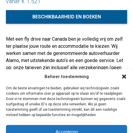
vanaf € 1.521
BESCHIKBAARHEID EN BOEKEN
Met een fly drive naar Canada ben je volledig vrij om zelf
ter plaatse jouw route en accommodatie te kiezen. Wij
werken samen met de gerenommeerde autoverhuurder
Alamo, met uitstekende auto’s en een goede service. Let
op: onze tarieven zijn inclusief alle verzekeringen (geen
eigen risico), extra bestuurder(s) en de eerste tank
Beheer toestemming
benzine! Je haalt de huurauto op in Calgary en levert hem
Om de beste ervaringen te bieden, gebruiken wij technologieën zoals
weer in in Vancouver.
cookies om informatie over je apparaat op te slaan en/of te raadplegen.
Vervoer
Door in te stemmen met deze technologieën kunnen wij gegevens zoals
Je kunt dagelijks vertrekken met KLM. Onze
surfgedrag of unieke ID's op deze site verwerken. Als je geen
toestemming geeft of uw toestemming intrekt, kan dit een nadelige
autohuurprijzen zijn inclusief: ongelimiteerde km’s,
invloed hebben op bepaalde functies en mogelijkheden.
volledige verzekering voor schade, diefstal en WA zonder
eigen risico, belastingen, luchthavenafleveringskosten,
extra bestuurders en de eerste tank benzine. Je hoeft ter
Accepteren