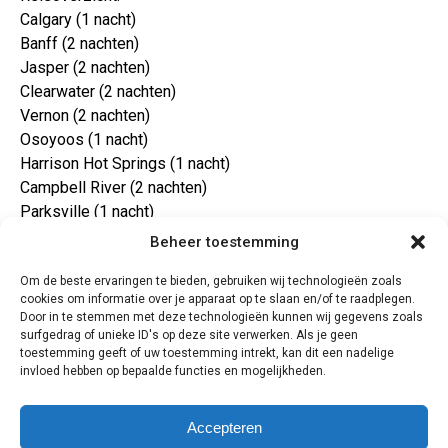
Calgary (1 nacht)
Banff (2 nachten)
Jasper (2 nachten)
Clearwater (2 nachten)
Vernon (2 nachten)
Osoyoos (1 nacht)
Harrison Hot Springs (1 nacht)
Campbell River (2 nachten)
Parksville (1 nacht)
Ucluelet (1 nacht)
Beheer toestemming
Tofino (2 nachten)
Om de beste ervaringen te bieden, gebruiken wij technologieën zoals
Parksville (1 nacht)
cookies om informatie over je apparaat op te slaan en/of te raadplegen.
Victoria (2 nachten)
Door in te stemmen met deze technologieën kunnen wij gegevens zoals
Vancouver (1 nacht)
surfgedrag of unieke ID's op deze site verwerken. Als je geen
toestemming geeft of uw toestemming intrekt, kan dit een nadelige
Vertrekdata:
invloed hebben op bepaalde functies en mogelijkheden.
20/05/25 en 01/07/25
Vervoer
Je vliegt met de directe vluchten van KLM naar Calgary en
Accepteren