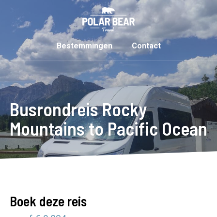
Bestemmingen
Contact
Busrondreis Rocky
Mountains to Pacific Ocean
Boek deze reis