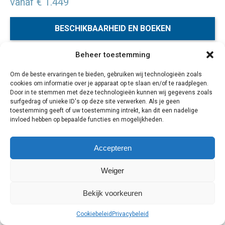
vanaf € 1.449
BESCHIKBAARHEID EN BOEKEN
Beheer toestemming
Geniet tijdens deze reis in Las Vegas van alle glitter en
Om de beste ervaringen te bieden, gebruiken wij technologieën zoals
glamour en ontdek de wonderlijke natuur van Grand
cookies om informatie over je apparaat op te slaan en/of te raadplegen.
Canyon, Bryce, Zion, Arches, Sedona en de Navajo cultuur
Door in te stemmen met deze technologieën kunnen wij gegevens zoals
in Monument Valley! Maak een verbluffende wandeling
surfgedrag of unieke ID's op deze site verwerken. Als je geen
toestemming geeft of uw toestemming intrekt, kan dit een nadelige
door Antelope Canyon. Dit is het Wilde Westen op zijn
invloed hebben op bepaalde functies en mogelijkheden.
mooist! Je overnacht in goede middenklasse hotels.
Accepteren
14 dagen
Weiger
Bekijk voorkeuren
Cookiebeleid
Privacybeleid
Cookiebeleid
Privacybeleid