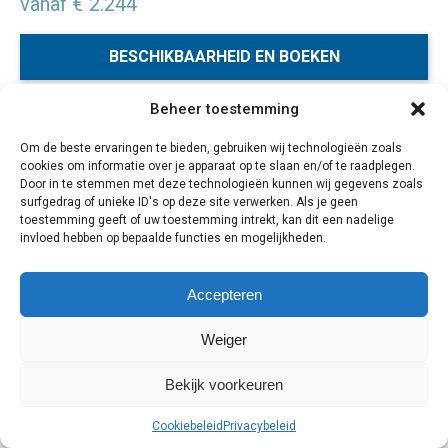
vanaf € 2.244
BESCHIKBAARHEID EN BOEKEN
Beheer toestemming
Geniet van een luxe strandvakantie in Atlantis The Palm op
Om de beste ervaringen te bieden, gebruiken wij technologieën zoals
het kunstmatige palmeiland voor de kust van Dubai. Dit
cookies om informatie over je apparaat op te slaan en/of te raadplegen.
resort is een waar paradijs; met eigen waterpark,
Door in te stemmen met deze technologieën kunnen wij gegevens zoals
dolfinarium en een enorm aquarium. Het hotel is
surfgedrag of unieke ID's op deze site verwerken. Als je geen
toestemming geeft of uw toestemming intrekt, kan dit een nadelige
geïnspireerd op de verzonken stad Atlantis.
invloed hebben op bepaalde functies en mogelijkheden.
5 dagen
Accepteren
Weiger
Cookiebeleid
Privacybeleid
Bekijk voorkeuren
Cookiebeleid
Privacybeleid