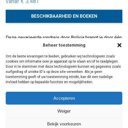
vanaf € 3.481
BESCHIKBAARHEID EN BOEKEN
Deze gevarieerde rondreis door Bolivia brengt je door één
van de mooiste en meest indiaanse landen van Zuid-
Beheer toestemming
Amerika. Maak kennis met de
Aymarà- en Quechua-
Om de beste ervaringen te bieden, gebruiken wij technologieën zoals
indianen
en de vele ‘mestizos’, woonachtig in het land dat
cookies om informatie over je apparaat op te slaan en/of te raadplegen.
ook wel het ‘Dak van de Andes’ wordt genoemd. Een
Door in te stemmen met deze technologieën kunnen wij gegevens zoals
uitgestrekte zoutvlakte, de indrukwekkende Altiplano en
surfgedrag of unieke ID's op deze site verwerken. Als je geen
toestemming geeft of uw toestemming intrekt, kan dit een nadelige
het
saffierblauwe Titicacameer
zijn maar een paar van
invloed hebben op bepaalde functies en mogelijkheden.
de hoogtepunten. Deze reis is een aanrader voor de échte
Andesreiziger!
Accepteren
22 dagen / 21 nachten
Weiger
Bekijk voorkeuren