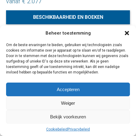
vanaf € 2.077
BESCHIKBAARHEID EN BOEKEN
Beheer toestemming
Tijdens deze individuele combinatiereis naar Mexico,
Om de beste ervaringen te bieden, gebruiken wij technologieën zoals
Guatemala en Belize verken je het natuurschoon en de
cookies om informatie over je apparaat op te slaan en/of te raadplegen.
Maya cultuur van de Mexicaanse staat Yucatán en in
Door in te stemmen met deze technologieën kunnen wij gegevens zoals
Guatemala bezoek je Flores en Tikal. Tot slot reis je in
surfgedrag of unieke ID's op deze site verwerken. Als je geen
toestemming geeft of uw toestemming intrekt, kan dit een nadelige
Belize naar het tropische Caye Caulker.
invloed hebben op bepaalde functies en mogelijkheden.
22 dagen
Accepteren
Weiger
Cookiebeleid
Privacybeleid
Bekijk voorkeuren
Cookiebeleid
Privacybeleid