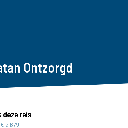
atan Ontzorgd
 deze reis
 € 2.879