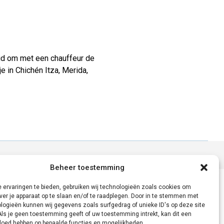
eid om met een chauffeur de
e in Chichén Itza, Merida,
Beheer toestemming
 ervaringen te bieden, gebruiken wij technologieën zoals cookies om
ver je apparaat op te slaan en/of te raadplegen. Door in te stemmen met
logieën kunnen wij gegevens zoals surfgedrag of unieke ID's op deze site
Als je geen toestemming geeft of uw toestemming intrekt, kan dit een
vloed hebben op bepaalde functies en mogelijkheden.