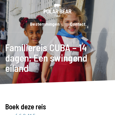
Bestemmingen
Contact
Familiereis CUBA – 14
dagen; Een swingend
eiland
Boek deze reis