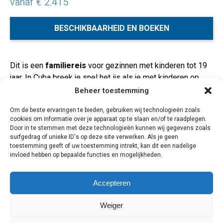
vanaf € 2.415
BESCHIKBAARHEID EN BOEKEN
Dit is een
familiereis
voor gezinnen met kinderen tot 19
jaar. In Cuba breek je snel het ijs als je met kinderen op
pad bent. Cubanen zijn een hartelijk volk, dat altijd in is
Beheer toestemming
voor een praatje.
Muziek
schalt uit alle hoeken en gaten.
Om de beste ervaringen te bieden, gebruiken wij technologieën zoals
Voor je het weet word je uitgenodigd om je heupen los te
cookies om informatie over je apparaat op te slaan en/of te raadplegen.
gooien in een lokaal muziekcafé. Je bezoekt het
Door in te stemmen met deze technologieën kunnen wij gegevens zoals
indrukwekkende Havana
en het sfeervolle Spaans-
surfgedrag of unieke ID's op deze site verwerken. Als je geen
toestemming geeft of uw toestemming intrekt, kan dit een nadelige
koloniale Trinidad. Op het idyllische eilandje
Cayo Santa
invloed hebben op bepaalde functies en mogelijkheden.
Maria
kun je heerlijk luieren op het witte zandstrand
of een duik maken in de onderwaterwereld.
Accepteren
14 dagen / 13 nachten
Weiger