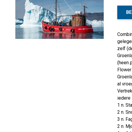
BE
Combina
gelegen
zelf (d
Groenla
(heen p
Flower 
Groenla
al vroe
Vertrek
iedere
1 n. St
2 n. Sn
3 n. Fa
2 n. Mj