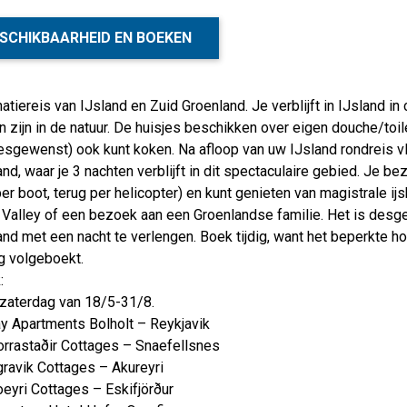
SCHIKBAARHEID EN BOEKEN
tiereis van IJsland en Zuid Groenland. Je verblijft in IJsland in 
 zijn in de natuur. De huisjes beschikken over eigen douche/toile
esgewenst) ook kunt koken. Na afloop van uw IJsland rondreis vl
nd, waar je 3 nachten verblijft in dit spectaculaire gebied. Je be
er boot, terug per helicopter) en kunt genieten van magistrale i
Valley of een bezoek aan een Groenlandse familie. Het is desgew
nd met een nacht te verlengen. Boek tijdig, want het beperkte hot
g volgeboekt.
:
 zaterdag van 18/5-31/8.
ay Apartments Bolholt – Reykjavik
orrastaðir Cottages – Snaefellsnes
gravik Cottages – Akureyri
oeyri Cottages – Eskifjörður