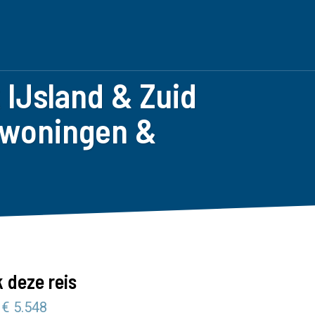
 IJsland & Zuid
ewoningen &
 deze reis
 € 5.548