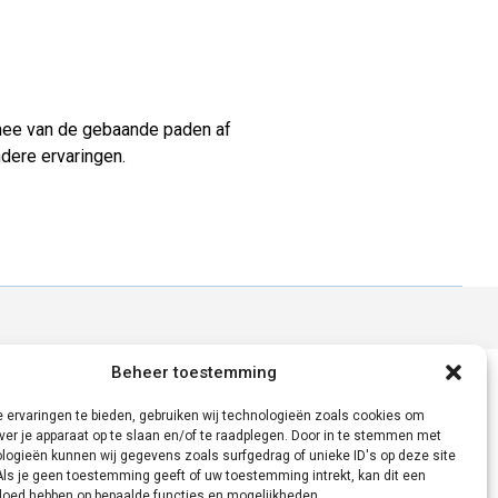
mee van de gebaande paden af
ndere ervaringen.
Beheer toestemming
 ervaringen te bieden, gebruiken wij technologieën zoals cookies om
ver je apparaat op te slaan en/of te raadplegen. Door in te stemmen met
logieën kunnen wij gegevens zoals surfgedrag of unieke ID's op deze site
Als je geen toestemming geeft of uw toestemming intrekt, kan dit een
vloed hebben op bepaalde functies en mogelijkheden.