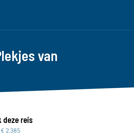
lekjes van
 deze reis
 € 2.385