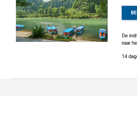
BE
De ind
naar he
14 dag