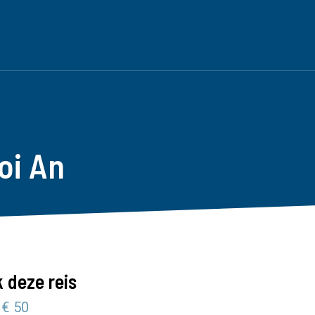
oi An
 deze reis
 € 50