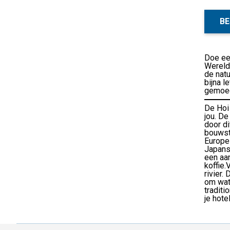
BE
Doe een
Werelde
de natu
bijna l
gemoed
De Hoi
jou. De
door d
bouwst
Europes
Japans
een aan
koffie.
rivier.
om wat 
traditi
je hote