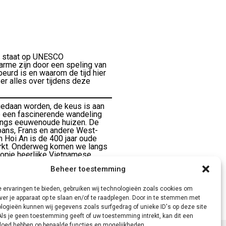
dje staat op UNESCO
harme zijn door een speling van
eurd is en waarom de tijd hier
 er alles over tijdens deze
edaan worden, de keus is aan
je een fascinerende wandeling
langs eeuwenoude huizen. De
pans, Frans en andere West-
 Hoi An is de 400 jaar oude
markt. Onderweg komen we langs
 kopje heerlijke Vietnamese
ongeveer 2 uur over de Thu Bon
Beheer toestemming
nd, een heerlijke relaxte manier
el mensen nog altijd op
ierna word je teruggebracht naar
 ervaringen te bieden, gebruiken wij technologieën zoals cookies om
ver je apparaat op te slaan en/of te raadplegen. Door in te stemmen met
logieën kunnen wij gegevens zoals surfgedrag of unieke ID's op deze site
Als je geen toestemming geeft of uw toestemming intrekt, kan dit een
vloed hebben op bepaalde functies en mogelijkheden.