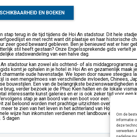
SCHIKBAARHEID EN BOEKEN
 stap terug in de tijd tijdens de Hoi An stadstour. Dit hele sta
rfgoedlijst en met recht want dit plaatsje en haar historische c
ur zeer goed bewaard gebleven. Ben je benieuwd wat er hier geb
etterlijk stil heeft gestaan? Onze Engelssprekende gids vertelt je
elijke stadswandeling van een halve dag.
 An stadstour kan zowel als ochtend- of als middagprogramma g
 gids komt je ophalen in je hotel in Hoi An en gezamenlijk maak 
it charmante oude havenstadje. We lopen door nauwe steegjes 
ijl is een mengelmoes van verschillende invloeden, Chinees, Ja
e bouwstijlen. Een van de belangrijkste bezienswaardigheden in
e brug, verder bezoek je de Phuc Kien hallen en de lokale vis
tal interessante kunst galeries en er is ook zeker tijd voor een
Vervolgens stap je aan boord van een boot voor een tochtje van 
 Dit zal beloond worden met prachtige uitzichten over het plattela
meer te zien van het leven in het achterland van Hoi An waar ve
onele wijze hun inkomsten verdienen met landbouw en visserij. H
Om de beste
l. 5 dagen
informatie o
deze techno
verwerken. 
nadelige in