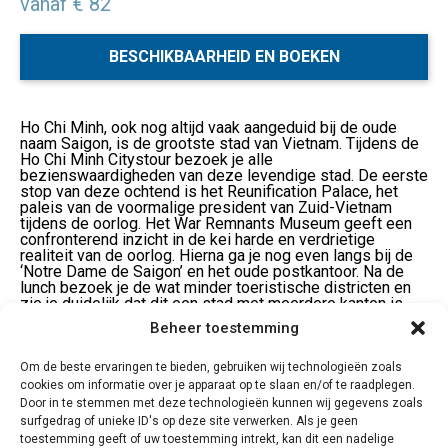
vanaf € 82
BESCHIKBAARHEID EN BOEKEN
Ho Chi Minh, ook nog altijd vaak aangeduid bij de oude
naam Saigon, is de grootste stad van Vietnam. Tijdens de
Ho Chi Minh Citystour bezoek je alle
bezienswaardigheden van deze levendige stad. De eerste
stop van deze ochtend is het Reunification Palace, het
paleis van de voormalige president van Zuid-Vietnam
tijdens de oorlog. Het War Remnants Museum geeft een
confronterend inzicht in de kei harde en verdrietige
realiteit van de oorlog. Hierna ga je nog even langs bij de
‘Notre Dame de Saigon’ en het oude postkantoor. Na de
lunch bezoek je de wat minder toeristische districten en
zie je duidelijk dat dit een stad met meerdere kanten is,
die meer te bieden heeft dan je op het eerste gezicht zou
Beheer toestemming
denken.
Om de beste ervaringen te bieden, gebruiken wij technologieën zoals
Je wordt door de lokale Engelssprekende gids opgehaald
in het hotel en vertrekt voor een dagprogramma vol met
cookies om informatie over je apparaat op te slaan en/of te raadplegen.
highlights van deze tot de verbeelding sprekende stad. In
Door in te stemmen met deze technologieën kunnen wij gegevens zoals
de ochtend bezoek je het Reunification Paleis, het War
surfgedrag of unieke ID's op deze site verwerken. Als je geen
Remnants Museum en de prachtige koloniale Notre Dame
toestemming geeft of uw toestemming intrekt, kan dit een nadelige