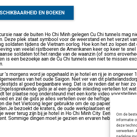
SCHIKBAARHEID EN BOEKEN
ursie naar de buiten Ho Chi Minh gelegen Cu Chi tunnels mag ni
m. Deze plek staat symbool voor de weerstand en het verzet v
ng soldaten tijdens de Vietnam oorlog. Hoe kon het zo lopen da
ving van veelal rijstboeren de Amerikanen keer op keer te snel
aanse soldaten tot het randje van de waanzin (of soms eroverhe
en is een bezoekje aan de Cu Chi tunnels een niet te missen exc
m.
r ’s morgens word je opgehaald in je hotel en rij je in ongeveer 1
dgemeentes van het oude Saigon. Niet ver van dit plattelandsdo
destijds al goed begaanbare weg. Dat is de reden dat er hier z
Engelssprekende gids je al een goede inleiding vertellen tot wat j
dt ter plaatse nog ondersteund met een korte video voorstelling
ied en zal de gids je alles vertellen over de heftige strijd die h
en die het Vietcong leger gebruikte om de op papier veel kracht
en.Je bezoekt de kraters, de oude werkplaatsen en natuurlijk he
 je weer terug zijn bij je hotel in Ho Chi Minh City. Een niet te mi
Om de beste
bent. Sommige dingen moet je gezien en ervaren hebben om het e
informatie o
deze techno
verwerken. 
nadelige in