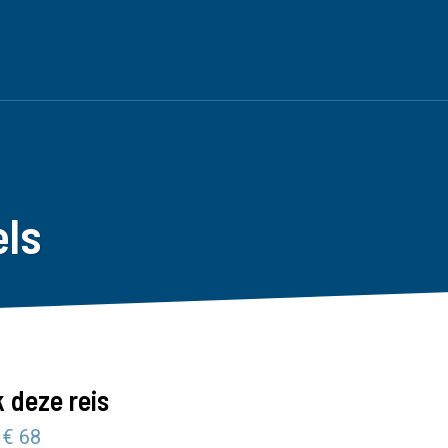
els
 deze reis
 € 68