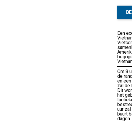
BE
Een exc
Vietna
Vietco
samenle
Amerik
begrijp
Vietna
Om 8 uu
de ran
en een 
zal de 
Dit wor
het geb
tactiek
bestred
uur zal
buurt 
dagen