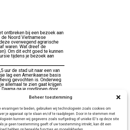
et ontbreken bij een bezoek aan
an de Noord Vietnamese
t deze overwegend agrarische
 af waren. Wat dreef de
en). Om dit echt goed te kunnen
ursie tijdens je bezoek aan
,5 uur de stad uit naar een van
rpje lag een Amerikaanse basis
o hevig gevochten is. Onderweg
e allemaal te zien gaat krijgen.
. Daarna ga je rondlopen door
ier heeft plaatsgevonden en de
Beheer toestemming
igere Amerikanen te
t tunnel netwerk zelf. Rond 1
ssen excursie wanneer je in de
 ervaringen te bieden, gebruiken wij technologieën zoals cookies om
cht te kunnen begrijpen! 5
ver je apparaat op te slaan en/of te raadplegen. Door in te stemmen met
logieën kunnen wij gegevens zoals surfgedrag of unieke ID's op deze site
Als je geen toestemming geeft of uw toestemming intrekt, kan dit een
vloed hebben op bepaalde functies en mogelijkheden.