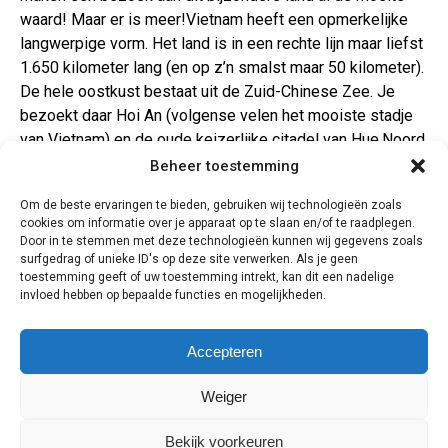
waard! Maar er is meer!Vietnam heeft een opmerkelijke
langwerpige vorm. Het land is in een rechte lijn maar liefst
1.650 kilometer lang (en op z’n smalst maar 50 kilometer).
De hele oostkust bestaat uit de Zuid-Chinese Zee. Je
bezoekt daar Hoi An (volgense velen het mooiste stadje
van Vietnam) en de oude keizerlijke citadel van Hue.Noord
en zuid zijn erg verschillend qua landschap. Los van de
Beheer toestemming
3.200 kilometer kustlijn (!) heeft het noorden een van de
Om de beste ervaringen te bieden, gebruiken wij technologieën zoals
mooiste natuurgebieden die je (waar ook ter wereld) kunt
cookies om informatie over je apparaat op te slaan en/of te raadplegen.
zien. Je ziet er woeste bergtoppen en diepe dalen met
Door in te stemmen met deze technologieën kunnen wij gegevens zoals
kronkelende rivieren en rijstvelden. Blader maar eens
surfgedrag of unieke ID's op deze site verwerken. Als je geen
toestemming geeft of uw toestemming intrekt, kan dit een nadelige
rustig door het dagprogramma, dan ontdek je waarom we
invloed hebben op bepaalde functies en mogelijkheden.
deze reis Highlights hebben genoemd, het is een
aaneenschakeling van hoogtepunten.
Accepteren
18 dagen
Weiger
Bekijk voorkeuren