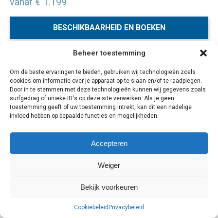
vanaf € 1.199
BESCHIKBAARHEID EN BOEKEN
Beheer toestemming
Genesteld in de historische stad van Koggala, is het luxe
Om de beste ervaringen te bieden, gebruiken wij technologieën zoals
The Fortress Resort & Spa een oase van rust. De koloniale
cookies om informatie over je apparaat op te slaan en/of te raadplegen.
bouwstijl van dit boutique resort is geïnspireerd op het
Door in te stemmen met deze technologieën kunnen wij gegevens zoals
beroemde Galle Fort in het nabijgelegen stadje Galle. Hier
surfgedrag of unieke ID's op deze site verwerken. Als je geen
toestemming geeft of uw toestemming intrekt, kan dit een nadelige
vindt u dezelfde mix van oud Nederlands en Portugese
invloed hebben op bepaalde functies en mogelijkheden.
architectuur.
Accepteren
9 dagen
Weiger
Bekijk voorkeuren
Cookiebeleid
Privacybeleid
Cookiebeleid
Privacybeleid