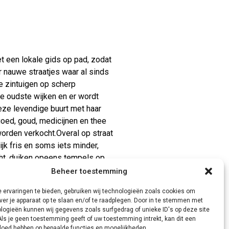
t een lokale gids op pad, zodat
r nauwe straatjes waar al sinds
e zintuigen op scherp
de oudste wijken en er wordt
eze levendige buurt met haar
goed, goud, medicijnen en thee
worden verkocht.Overal op straat
jk fris en soms iets minder,
cht, duiken opeens tempels op.
ok voorbij. Kortom, Chinatown is
Beheer toestemming
 ervaringen te bieden, gebruiken wij technologieën zoals cookies om
ver je apparaat op te slaan en/of te raadplegen. Door in te stemmen met
logieën kunnen wij gegevens zoals surfgedrag of unieke ID's op deze site
Als je geen toestemming geeft of uw toestemming intrekt, kan dit een
vloed hebben op bepaalde functies en mogelijkheden.