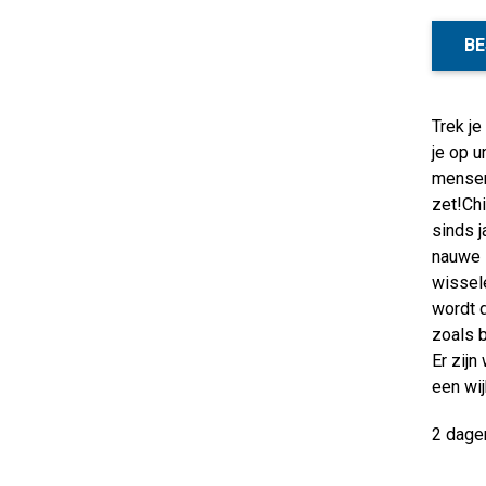
BE
Trek j
je op u
mensenh
zet!Chi
sinds 
nauwe s
wissele
wordt d
zoals b
Er zijn
een wij
2 dage