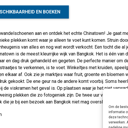
SCHIKBAARHEID EN BOEKEN
e wandelschoenen aan en ontdek het echte Chinatown! Je gaat me
nieke plekken komt waar je alleen te voet kunt komen. Struin doo
eugenis van alles en nog wat wordt verkocht. Een tocht die al j
natown is de meest kleurrijke wijk van Bangkok. Het is één van 
jaar en dag druk gehandeld en gegeten. De perfecte manier om d
traatjes te verkennen, is te voet. Winkeltjes met kruiden, speel
n elkaar af. Ook zie je marktjes waar fruit, groente en bloemen 
ruk gekookt. De ene geur na de andere komt voorbij. Soms heerli
ij de viskramen het geval is. Op plaatsen waar je het niet verwa
 weinig plekken die zo fotogeniek zijn. De twee uur vliegen dan o
k die je bij een bezoek aan Bangkok niet mag overslaan!
Om de beste
informatie o
n
deze techno
verwerken. 
nadelige in