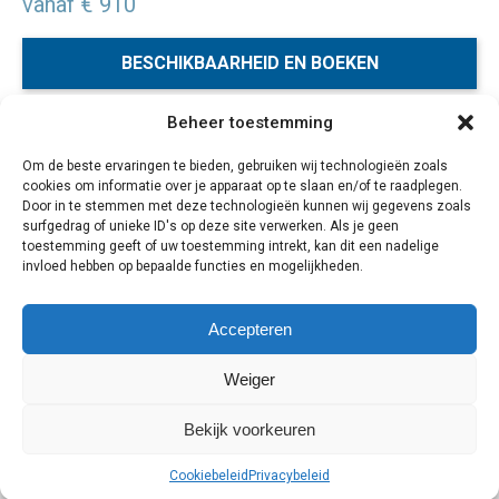
vanaf € 910
BESCHIKBAARHEID EN BOEKEN
Beheer toestemming
De omgeving in Noord-Thailand is absoluut een bezoek
Om de beste ervaringen te bieden, gebruiken wij technologieën zoals
waard. Ten noorden van Chiang Mai bevindt zich het
cookies om informatie over je apparaat op te slaan en/of te raadplegen.
leefgebied van vele kleurrijke bergstammen en de natuur
Door in te stemmen met deze technologieën kunnen wij gegevens zoals
is er prachtig. Je overnacht onder andere bij de
surfgedrag of unieke ID's op deze site verwerken. Als je geen
toestemming geeft of uw toestemming intrekt, kan dit een nadelige
Palongstam, bezoekt een aantal mooie grotten, het
invloed hebben op bepaalde functies en mogelijkheden.
gezellige stadje Pai en gaat naar het grensgebied met
Birma en Laos.
Accepteren
5 dagen
Weiger
Bekijk voorkeuren
Cookiebeleid
Privacybeleid
Cookiebeleid
Privacybeleid