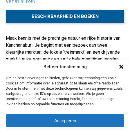
vanaf € 696
BESCHIKBAARHEID EN BOEKEN
Maak kennis met de prachtige natuur en rijke historie van
Kanchanaburi. Je begint met een bezoek aan twee
kleurrijke markten, de lokale ’treinmarkt’ en een drijvende
markt. Leuke souvenirs en zelfs hele maaltijden worden
vanaf bootjes verkocht. Ook ga je naar de ‘Bridge over the
Beheer toestemming
River Kwai’ en slaap je op één van de meest unieke
Om de beste ervaringen te bieden, gebruiken wij technologieën zoals
locaties van Thailand: de River Kwai Jungle Rafts. Dit
cookies om informatie over je apparaat op te slaan en/of te raadplegen.
drijvende hotel ligt in een prachtige vallei en wordt ’s
Door in te stemmen met deze technologieën kunnen wij gegevens zoals
avonds verlicht met olielampen.Daarnaast breng je een
surfgedrag of unieke ID's op deze site verwerken. Als je geen
toestemming geeft of uw toestemming intrekt, kan dit een nadelige
bezoek aan Elephants World, je leert hoe je eten voor ze
invloed hebben op bepaalde functies en mogelijkheden.
maakt en aan het einde van de dag mag je heerlijk met ze
badderen.
Accepteren
3 dagen