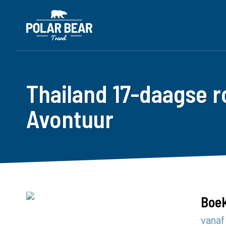
Thailand 17-daagse r
Avontuur
Boek
vanaf