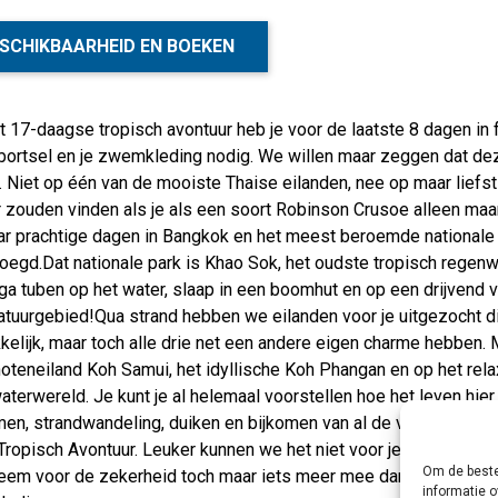
SCHIKBAARHEID EN BOEKEN
t 17-daagse tropisch avontuur heb je voor de laatste 8 dagen in f
bortsel en je zwemkleding nodig. We willen maar zeggen dat dez
. Niet op één van de mooiste Thaise eilanden, nee op maar liefs
zouden vinden als je als een soort Robinson Crusoe alleen maar
ar prachtige dagen in Bangkok en het meest beroemde nationale 
egd.Dat nationale park is Khao Sok, het oudste tropisch regenw
 ga tuben op het water, slaap in een boomhut en op een drijvend v
atuurgebied!Qua strand hebben we eilanden voor je uitgezocht di
kelijk, maar toch alle drie net een andere eigen charme hebben.
oteneiland Koh Samui, het idyllische Koh Phangan en op het rela
terwereld. Je kunt je al helemaal voorstellen hoe het leven hier w
n, strandwandeling, duiken en bijkomen van al de vermoeienisse
ropisch Avontuur. Leuker kunnen we het niet voor je maken, dit i
Om de beste
eem voor de zekerheid toch maar iets meer mee dan alleen je pa
informatie o