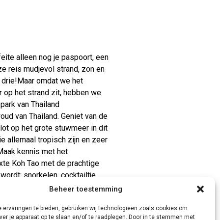
eite alleen nog je paspoort, een
e reis mudjevol strand, zon en
t drie!Maar omdat we het
 op het strand zit, hebben we
park van Thailand
oud van Thailand. Geniet van de
lot op het grote stuwmeer in dit
e allemaal tropisch zijn en zeer
 Maak kennis met het
xte Koh Tao met de prachtige
ordt: snorkelen, cocktailtje,
n die hieruit voortvloeien.17-
Beheer toestemming
s simpelweg een heerlijke reis.
 ervaringen te bieden, gebruiken wij technologieën zoals cookies om
spoort, tandenborstel en
ver je apparaat op te slaan en/of te raadplegen. Door in te stemmen met