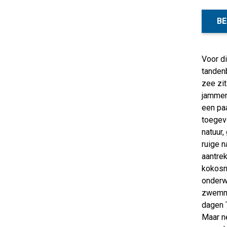
BE
Voor di
tanden
zee zit
jammer 
een pa
toegevo
natuur,
ruige n
aantrek
kokosn
onderwa
zwemme
dagen T
Maar n