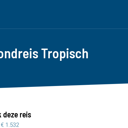
ondreis Tropisch
 deze reis
 € 1.532