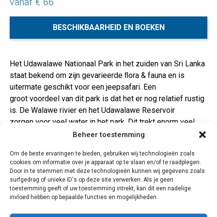
vanaf € 66
BESCHIKBAARHEID EN BOEKEN
Het Udawalawe Nationaal Park in het zuiden van Sri Lanka
staat bekend om zijn gevarieerde ﬂora & fauna en is
uitermate geschikt voor een jeepsafari. Een
groot voordeel van dit park is dat het er nog relatief rustig
is.
De Walawe rivier en het Udawalawe Reservoir
zorgen voor veel water in het park. Dit trekt enorm veel
dieren aan. Het Nationaal Park staat bekend om zijn
Beheer toestemming
vele kuddes wilde olifanten. Verder vind je hier veel
Om de beste ervaringen te bieden, gebruiken wij technologieën zoals
buffels, krokodillen, bijzondere vogels en apen. Met veel
cookies om informatie over je apparaat op te slaan en/of te raadplegen.
geluk spot je ook de luipaarden die in dit park leven, maar
Door in te stemmen met deze technologieën kunnen wij gegevens zoals
dit is zeker niet gemakkelijk.
Vanaf jouw accommodatie
surfgedrag of unieke ID's op deze site verwerken. Als je geen
toestemming geeft of uw toestemming intrekt, kan dit een nadelige
word je opgehaald door de 4×4 jeep en verplaats je je
invloed hebben op bepaalde functies en mogelijkheden.
gemakkelijk door dit enorme park. Ga jij het avontuur aan
tijdens je rondreis door Sri Lanka?