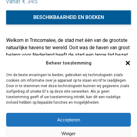
vanaf € 345
BESCHIKBAARHEID EN BOEKEN
Welkom in Trincomalee, de stad met één van de grootste
natuurlijke havens ter wereld. Ooit was de haven van groot
belang voor Nederland heeft de stad een lange tijd bezet.
Trincomalee is een stad vol geschiedenis en daarom een
Beheer toestemming
bijzondere ervaring tijdens je reis!Tijdens deze
Om de beste ervaringen te bieden, gebruiken wij technologieën zoals
bouwsteen heb je een ruime keuze aan excursies,
cookies om informatie over je apparaat op te slaan en/of te raadplegen.
waaronder dolfijnen en walvissen spotten, snorkelen bij
Door in te stemmen met deze technologieën kunnen wij gegevens zoals
Pigeon Island of een bezoek aan de hot spots
surfgedrag of unieke ID's op deze site verwerken. Als je geen
toestemming geeft of uw toestemming intrekt, kan dit een nadelige
Koneswaram Hindu Tempel, Fort Frederick, Hot Water
invloed hebben op bepaalde functies en mogelijkheden.
Springs of Lovers Leap. Uiteraard kun je ook heerlijk
ontspannen op het lange strand van Trinco!
Accepteren
3 dagen
Weiger