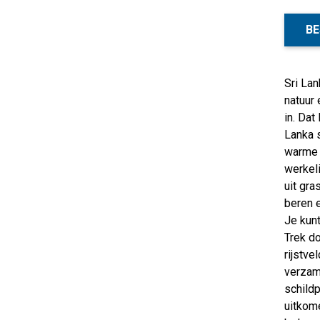
BE
Sri Lan
natuur 
in. Dat
Lanka s
warme I
werkeli
uit gra
beren e
Je kunt
Trek do
rijstve
verzam
schildp
uitkome