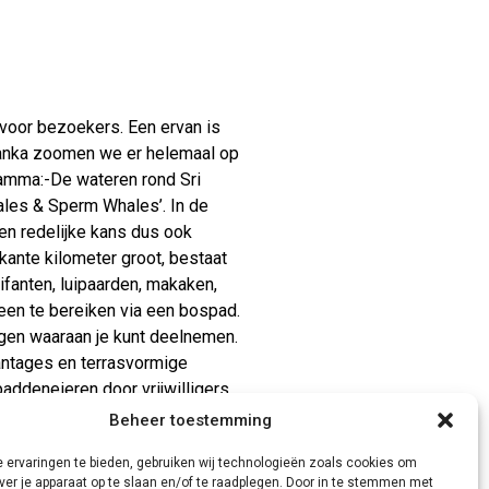
 voor bezoekers. Een ervan is
 Lanka zoomen we er helemaal op
ramma:-De wateren rond Sri
hales & Sperm Whales’. In de
en redelijke kans dus ook
rkante kilometer groot, bestaat
ifanten, luipaarden, makaken,
een te bereiken via een bospad.
ngen waaraan je kunt deelnemen.
lantages en terrasvormige
addeneieren door vrijwilligers
al meer dan 500.000
Beheer toestemming
en ogen zien hoe de eieren
 ervaringen te bieden, gebruiken wij technologieën zoals cookies om
eze reis is enorm veel te
ver je apparaat op te slaan en/of te raadplegen. Door in te stemmen met