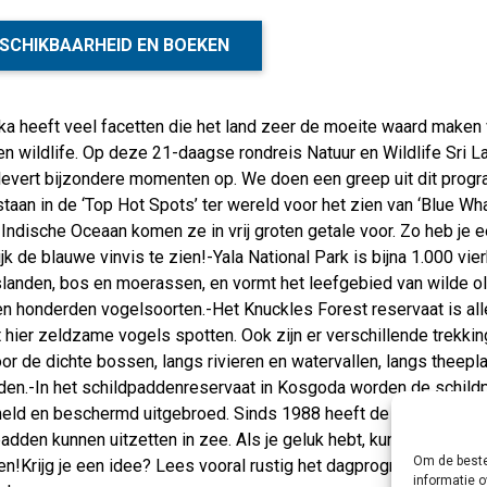
SCHIKBAARHEID EN BOEKEN
ka heeft veel facetten die het land zeer de moeite waard maken
en wildlife. Op deze 21-daagse rondreis Natuur en Wildlife Sri
 levert bijzondere momenten op. We doen een greep uit dit prog
taan in de ‘Top Hot Spots’ ter wereld voor het zien van ‘Blue W
ndische Oceaan komen ze in vrij groten getale voor. Zo heb je e
jk de blauwe vinvis te zien!-Yala National Park is bijna 1.000 vie
slanden, bos en moerassen, en vormt het leefgebied van wilde ol
n honderden vogelsoorten.-Het Knuckles Forest reservaat is all
 hier zeldzame vogels spotten. Ook zijn er verschillende trekki
or de dichte bossen, langs rivieren en watervallen, langs theep
lden.-In het schildpaddenreservaat in Kosgoda worden de schildp
eld en beschermd uitgebroed. Sinds 1988 heeft de organisatie 
adden kunnen uitzetten in zee. Als je geluk hebt, kun je met eig
Om de beste
n!Krijg je een idee? Lees vooral rustig het dagprogramma. Op d
informatie o