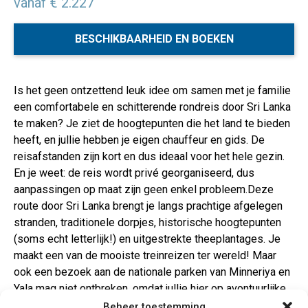
vanaf € 2.227
BESCHIKBAARHEID EN BOEKEN
Is het geen ontzettend leuk idee om samen met je familie
een comfortabele en schitterende rondreis door Sri Lanka
te maken? Je ziet de hoogtepunten die het land te bieden
heeft, en jullie hebben je eigen chauffeur en gids. De
reisafstanden zijn kort en dus ideaal voor het hele gezin.
En je weet: de reis wordt privé georganiseerd, dus
aanpassingen op maat zijn geen enkel probleem.Deze
route door Sri Lanka brengt je langs prachtige afgelegen
stranden, traditionele dorpjes, historische hoogtepunten
(soms echt letterlijk!) en uitgestrekte theeplantages. Je
maakt een van de mooiste treinreizen ter wereld! Maar
ook een bezoek aan de nationale parken van Minneriya en
Yala mag niet ontbreken, omdat jullie hier op avontuurlijke
jeep safari’s nog olifanten, wilde zwijnen, waterbuffels,
Beheer toestemming