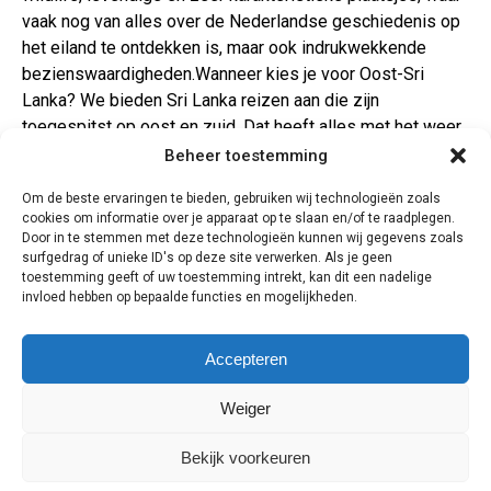
vaak nog van alles over de Nederlandse geschiedenis op
het eiland te ontdekken is, maar ook indrukwekkende
bezienswaardigheden.Wanneer kies je voor Oost-Sri
Lanka? We bieden Sri Lanka reizen aan die zijn
toegespitst op oost en zuid. Dat heeft alles met het weer
te maken. Kies voor het mooie weer van de oost- en
Beheer toestemming
noordkust als je tussen april en september reist. Voor de
Om de beste ervaringen te bieden, gebruiken wij technologieën zoals
zuid-en westkust als je tussen december en maart reist.
cookies om informatie over je apparaat op te slaan en/of te raadplegen.
Boek je een Hot Deal rondreis in Sri Lanka, dan verblijf je
Door in te stemmen met deze technologieën kunnen wij gegevens zoals
in eenvoudige maar schone, kleinschalige hotels, maar
surfgedrag of unieke ID's op deze site verwerken. Als je geen
toestemming geeft of uw toestemming intrekt, kan dit een nadelige
vaak wel met zwembad. Je reist met een eigen chauffeur.
invloed hebben op bepaalde functies en mogelijkheden.
De leukste excursies zijn al geregeld, hoe je de dagen
verder invult is helemaal aan jou.
Accepteren
11 dagen
Weiger
Bekijk voorkeuren