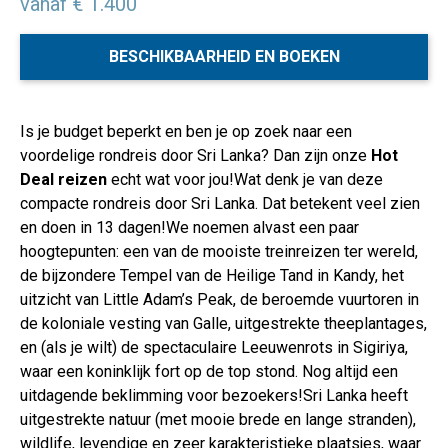
vanaf € 1.400
BESCHIKBAARHEID EN BOEKEN
Is je budget beperkt en ben je op zoek naar een
voordelige rondreis door Sri Lanka? Dan zijn onze
Hot
Deal reizen
echt wat voor jou!Wat denk je van deze
compacte rondreis door Sri Lanka. Dat betekent veel zien
en doen in 13 dagen!We noemen alvast een paar
hoogtepunten: een van de mooiste treinreizen ter wereld,
de bijzondere Tempel van de Heilige Tand in Kandy, het
uitzicht van Little Adam’s Peak, de beroemde vuurtoren in
de koloniale vesting van Galle, uitgestrekte theeplantages,
en (als je wilt) de spectaculaire Leeuwenrots in Sigiriya,
waar een koninklijk fort op de top stond. Nog altijd een
uitdagende beklimming voor bezoekers!Sri Lanka heeft
uitgestrekte natuur (met mooie brede en lange stranden),
wildlife, levendige en zeer karakteristieke plaatsjes, waar