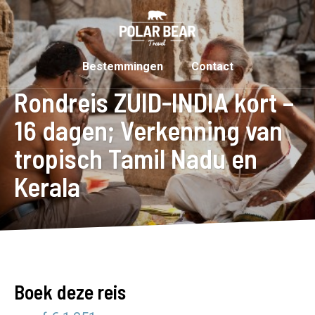
Bestemmingen
Contact
Rondreis ZUID-INDIA kort –
16 dagen; Verkenning van
tropisch Tamil Nadu en
Kerala
Boek deze reis