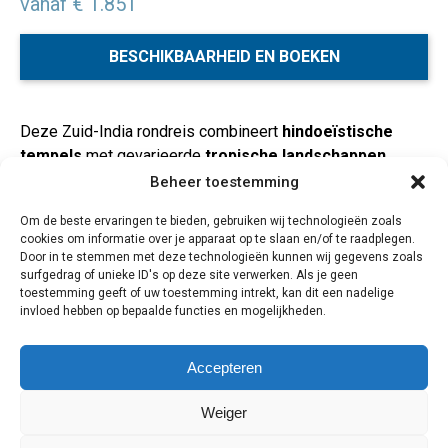
vanaf € 1.851
BESCHIKBAARHEID EN BOEKEN
Deze Zuid-India rondreis combineert
hindoeïstische
tempels
met gevarieerde
tropische landschappen
.
Afwisselend duik je in de
hectiek van de steden
en de
Beheer toestemming
serene
rust van het platteland
. Je logeert op een ‘
house
Om de beste ervaringen te bieden, gebruiken wij technologieën zoals
boat
’ in de Backwaters, je bezoekt de heilige stad
cookies om informatie over je apparaat op te slaan en/of te raadplegen.
Rameshwaram
, je verkent
Madurai
met zijn levendige
Door in te stemmen met deze technologieën kunnen wij gegevens zoals
bazaars, je wandelt door de heuvels bij Suryanelli, je
surfgedrag of unieke ID's op deze site verwerken. Als je geen
toestemming geeft of uw toestemming intrekt, kan dit een nadelige
ontmoet de verrassend vriendelijke bevolking en geniet
invloed hebben op bepaalde functies en mogelijkheden.
van een smakelijke keuken met gerechten als
thali’s
en
masala dosa
. En dan is er nog zoveel meer…
Accepteren
16 dagen / 15 nachten
Weiger