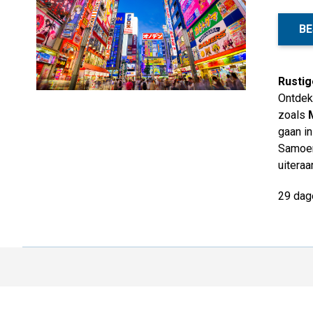
BE
Rustig
Ontdek
zoals
gaan in
Samoer
uitera
29 dag