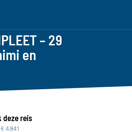
PLEET – 29
himi en
 deze reis
 € 4.841