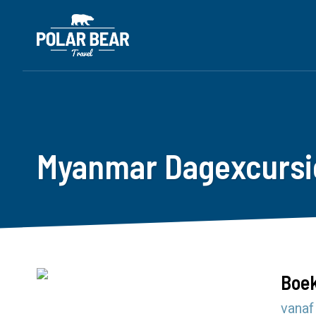
Myanmar Dagexcursie
Boek
vanaf