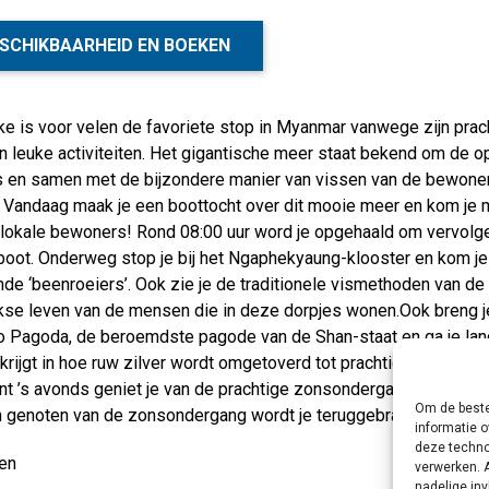
SCHIKBAARHEID EN BOEKEN
ake is voor velen de favoriete stop in Myanmar vanwege zijn pra
n leuke activiteiten. Het gigantische meer staat bekend om de 
s en samen met de bijzondere manier van vissen van de bewoners
. Vandaag maak je een boottocht over dit mooie meer en kom je 
 lokale bewoners! Rond 08:00 uur word je opgehaald om vervolg
boot. Onderweg stop je bij het Ngaphekyaung-klooster en kom je 
e ‘beenroeiers’. Ook zie je de traditionele vismethoden van de 
jkse leven van de mensen die in deze dorpjes wonen.Ook breng 
 Pagoda, de beroemdste pagode van de Shan-staat en ga je lan
 krijgt in hoe ruw zilver wordt omgetoverd tot prachtige sieraden.
nt ’s avonds geniet je van de prachtige zonsondergang tijdens ee
Om de beste
 genoten van de zonsondergang wordt je teruggebracht naar je h
informatie o
deze techno
en
verwerken. 
nadelige in