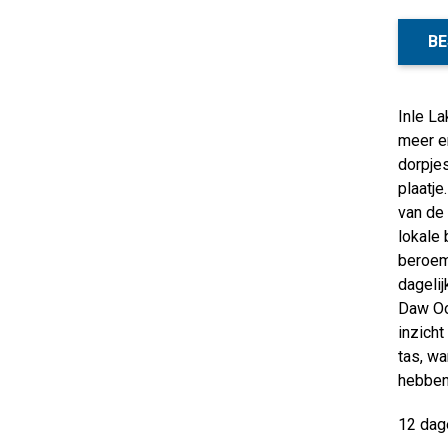
BE
Inle L
meer e
dorpje
plaatje
van de
lokale 
beroemd
dageli
Daw Oo
inzicht
tas, wa
hebben
12 dag