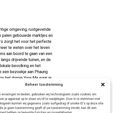
chtige omgeving, rustgevende
op palen gebouwde marktjes en
 zorgt het voor het perfecte
meer te weten over het leven
ens aan boord te gaan van een
langs drijvende tuinen, en de
lokale bevolking en het
je een bezoekje aan Phaung
gs het dorpje Ywa-Ma waar je
 Pak vervolgens je camera uit je
Beheer toestemming
n boottocht op Inle Lake. Na te
 ervaringen te bieden, gebruiken wij technologieën zoals cookies om
otel.
ver je apparaat op te slaan en/of te raadplegen. Door in te stemmen met
logieën kunnen wij gegevens zoals surfgedrag of unieke ID's op deze site
Als je geen toestemming geeft of uw toestemming intrekt, kan dit een
vloed hebben op bepaalde functies en mogelijkheden.