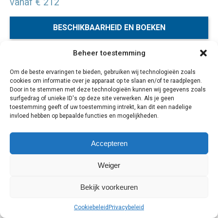
vanaf € 212
BESCHIKBAARHEID EN BOEKEN
Beheer toestemming
Het is heerlijk vertoeven in de koele groene heuvels en
Om de beste ervaringen te bieden, gebruiken wij technologieën zoals
theeplantages van de Cameron Highlands.Deze 3-daagse
cookies om informatie over je apparaat op te slaan en/of te raadplegen.
reis brengt je prachtige uitzichten op uitgestrekte groene
Door in te stemmen met deze technologieën kunnen wij gegevens zoals
heuvels, heerlijke thee met lokale “thee-gesprekken” en
surfgedrag of unieke ID's op deze site verwerken. Als je geen
toestemming geeft of uw toestemming intrekt, kan dit een nadelige
overblijfselen van het Britse koloniale verleden.
invloed hebben op bepaalde functies en mogelijkheden.
3 dagen
Accepteren
Weiger
Cookiebeleid
Privacybeleid
Bekijk voorkeuren
Cookiebeleid
Privacybeleid