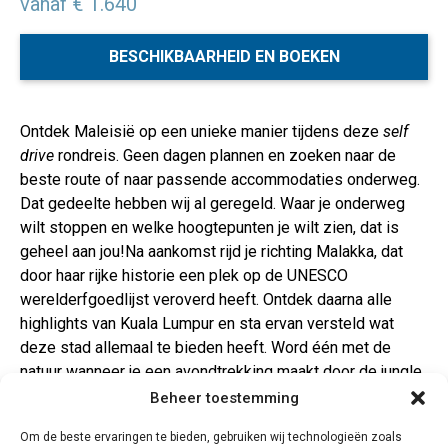
vanaf € 1.640
BESCHIKBAARHEID EN BOEKEN
Ontdek Maleisië op een unieke manier tijdens deze
self
drive
rondreis. Geen dagen plannen en zoeken naar de
beste route of naar passende accommodaties onderweg.
Dat gedeelte hebben wij al geregeld. Waar je onderweg
wilt stoppen en welke hoogtepunten je wilt zien, dat is
geheel aan jou!Na aankomst rijd je richting Malakka, dat
door haar rijke historie een plek op de UNESCO
werelderfgoedlijst veroverd heeft. Ontdek daarna alle
highlights van Kuala Lumpur en sta ervan versteld wat
deze stad allemaal te bieden heeft. Word één met de
natuur wanneer je een avondtrekking maakt door de jungle
van Taman Negara en struin door de theeplantages van de
Beheer toestemming
Cameron Highlands. Op het eiland Penang, verken je
Om de beste ervaringen te bieden, gebruiken wij technologieën zoals
George Town waar cultuur wordt afgewisseld met heerlijk