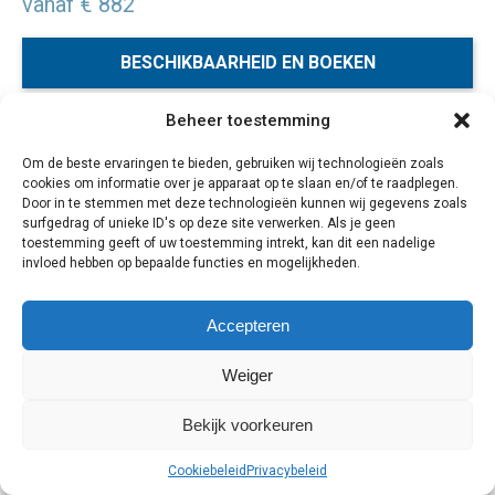
vanaf € 882
BESCHIKBAARHEID EN BOEKEN
Beheer toestemming
Een populaire manier om je vakantie in Indonesië te
Om de beste ervaringen te bieden, gebruiken wij technologieën zoals
besteden is om meerdere tropische eilanden tijdens één
cookies om informatie over je apparaat op te slaan en/of te raadplegen.
rondreis aan te doen, oftewel het zogenaamde
Door in te stemmen met deze technologieën kunnen wij gegevens zoals
islandhopping. Tijdens deze individuele combinatiereis
surfgedrag of unieke ID's op deze site verwerken. Als je geen
toestemming geeft of uw toestemming intrekt, kan dit een nadelige
zul je naast het godeneiland Bali, nog 3 verschillende
invloed hebben op bepaalde functies en mogelijkheden.
eilanden ontdekken.
Accepteren
Weiger
Cookiebeleid
Privacybeleid
Bekijk voorkeuren
Cookiebeleid
Privacybeleid