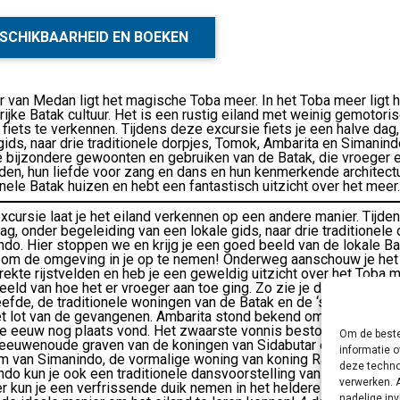
SCHIKBAARHEID EN BOEKEN
r van Medan ligt het magische Toba meer. In het Toba meer ligt h
rijke Batak cultuur. Het is een rustig eiland met weinig gemotori
fiets te verkennen. Tijdens deze excursie fiets je een halve dag
gids, naar drie traditionele dorpjes, Tomok, Ambarita en Simanin
e bijzondere gewoonten en gebruiken van de Batak, die vroeger 
den, hun liefde voor zang en dans en hun kenmerkende architectuur
onele Batak huizen en hebt een fantastisch uitzicht over het meer.
cursie laat je het eiland verkennen op een andere manier. Tijden
ag, onder begeleiding van een lokale gids, naar drie traditionele
do. Hier stoppen we en krijg je een goed beeld van de lokale Bat
 om de omgeving in je op te nemen! Onderweg aanschouw je het d
rekte rijstvelden en heb je een geweldig uitzicht over het Toba me
eld van hoe het er vroeger aan toe ging. Zo zie je de plek waar
efde, de traditionele woningen van de Batak en de ‘stenen tafel
t lot van de gevangenen. Ambarita stond bekend om een vorm van
e eeuw nog plaats vond. Het zwaarste vonnis bestond uit een gr
Om de beste
eeuwenoude graven van de koningen van Sidabutar en de traditio
informatie o
 van Simanindo, de vormalige woning van koning Rajah Simalungu
deze techno
do kun je ook een traditionele dansvoorstelling van de Batak To
verwerken. 
er kun je een verfrissende duik nemen in het heldere water van h
nadelige in