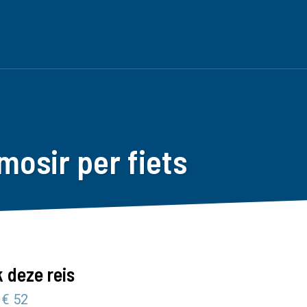
osir per fiets
 deze reis
 € 52