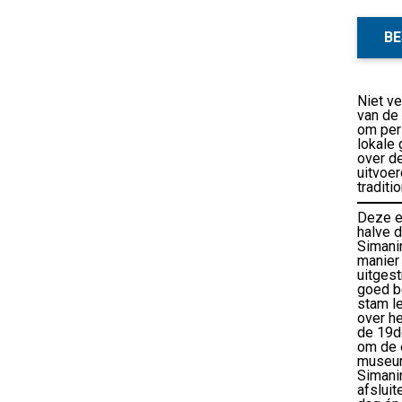
BE
Niet ve
van de 
om per 
lokale 
over d
uitvoer
traditi
Deze ex
halve d
Simanin
manier
uitgest
goed be
stam le
over he
de 19d
om de 
museum
Simanin
afsluit