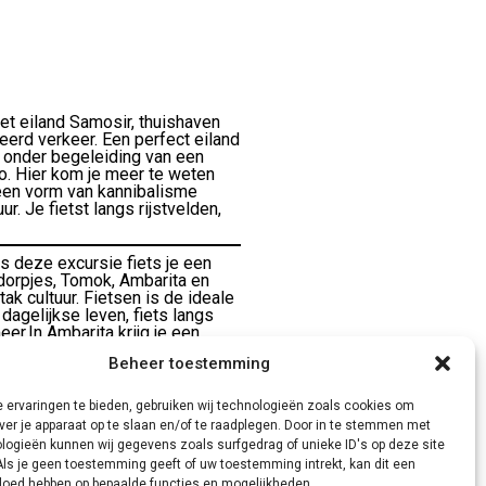
et eiland Samosir, thuishaven
seerd verkeer. Een perfect eiland
, onder begeleiding van een
do. Hier kom je meer te weten
een vorm van kannibalisme
. Je fietst langs rijstvelden,
s deze excursie fiets je een
 dorpjes, Tomok, Ambarita en
ak cultuur. Fietsen is de ideale
agelijkse leven, fiets langs
er.In Ambarita krijg je een
 de koning van de Batak Toba
Beheer toestemming
 en stoel’ waar vergaderd werd
 kannibalisme, wat tot ver in
uwelijk einde. Tomok is bekend
 ervaringen te bieden, gebruiken wij technologieën zoals cookies om
nele huizen. Ook bezoek je het
ver je apparaat op te slaan en/of te raadplegen. Door in te stemmen met
n en zijn veertien vrouwen. In
logieën kunnen wij gegevens zoals surfgedrag of unieke ID's op deze site
ba bijwonen en ervaren. Als
Als je geen toestemming geeft of uw toestemming intrekt, kan dit een
et Toba meer. Een bijzondere
vloed hebben op bepaalde functies en mogelijkheden.