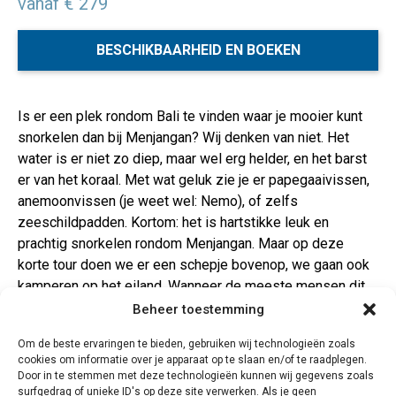
vanaf € 279
BESCHIKBAARHEID EN BOEKEN
Is er een plek rondom Bali te vinden waar je mooier kunt
snorkelen dan bij Menjangan? Wij denken van niet. Het
water is er niet zo diep, maar wel erg helder, en het barst
er van het koraal. Met wat geluk zie je er papegaaivissen,
anemoonvissen (je weet wel: Nemo), of zelfs
zeeschildpadden. Kortom: het is hartstikke leuk en
prachtig snorkelen rondom Menjangan. Maar op deze
korte tour doen we er een schepje bovenop, we gaan ook
kamperen op het eiland. Wanneer de meeste mensen dit
eiland verlaten, blijven wij! Je leert vuur maken en een
Beheer toestemming
kokosnoot openen, gaat koken met de crew en snorkelen
Om de beste ervaringen te bieden, gebruiken wij technologieën zoals
natuurlijk!Menjangan behoort tot het West Bali National
cookies om informatie over je apparaat op te slaan en/of te raadplegen.
Park, aan de noordwestelijke kant van Bali. Er wonen
Door in te stemmen met deze technologieën kunnen wij gegevens zoals
nagenoeg geen mensen op het eiland. Menjangan
surfgedrag of unieke ID's op deze site verwerken. Als je geen