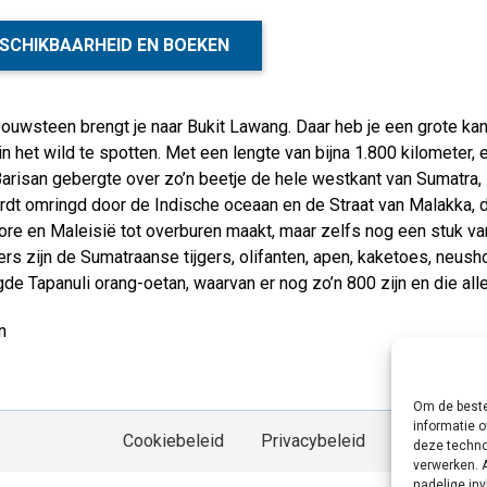
SCHIKBAARHEID EN BOEKEN
ouwsteen brengt je naar Bukit Lawang. Daar heb je een grote k
in het wild te spotten. Met een lengte van bijna 1.800 kilometer,
arisan gebergte over zo’n beetje de hele westkant van Sumatra, i
dt omringd door de Indische oceaan en de Straat van Malakka, d
re en Maleisië tot overburen maakt, maar zelfs nog een stuk va
s zijn de Sumatraanse tijgers, olifanten, apen, kaketoes, neush
de Tapanuli orang-oetan, waarvan er nog zo’n 800 zijn en die all
n
Om de beste
informatie o
Cookiebeleid
Privacybeleid
deze techno
verwerken. 
nadelige in