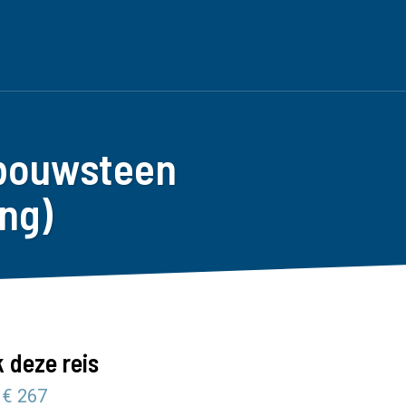
 bouwsteen
ng)
 deze reis
 € 267