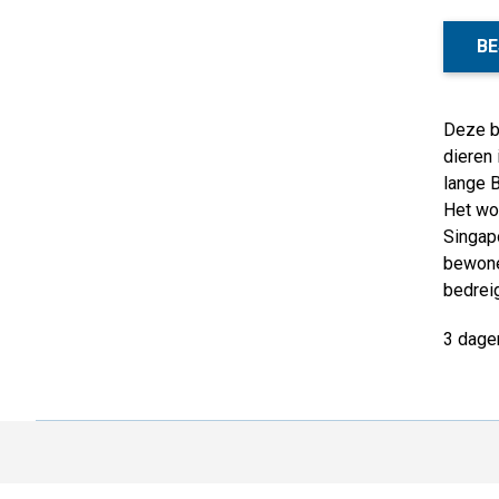
BE
Deze b
dieren 
lange B
Het wor
Singapo
bewoner
bedreig
3 dage