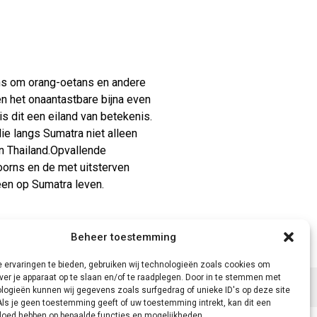
ans om orang-oetans en andere
 en het onaantastbare bijna even
s dit een eiland van betekenis.
ie langs Sumatra niet alleen
n Thailand.Opvallende
oorns en de met uitsterven
een op Sumatra leven.
Beheer toestemming
 ervaringen te bieden, gebruiken wij technologieën zoals cookies om
ver je apparaat op te slaan en/of te raadplegen. Door in te stemmen met
logieën kunnen wij gegevens zoals surfgedrag of unieke ID's op deze site
Als je geen toestemming geeft of uw toestemming intrekt, kan dit een
vloed hebben op bepaalde functies en mogelijkheden.