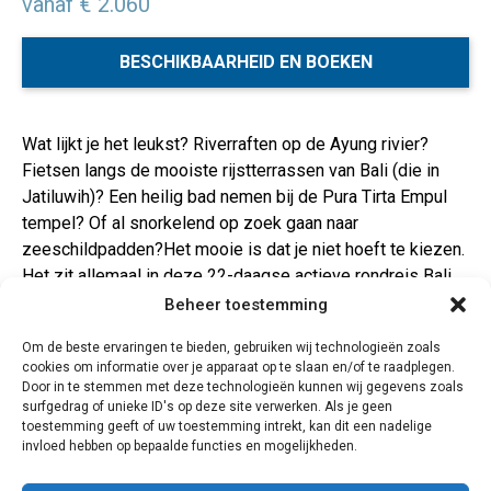
vanaf € 2.060
BESCHIKBAARHEID EN BOEKEN
Wat lijkt je het leukst? Riverraften op de Ayung rivier?
Fietsen langs de mooiste rijstterrassen van Bali (die in
Jatiluwih)? Een heilig bad nemen bij de Pura Tirta Empul
tempel? Of al snorkelend op zoek gaan naar
zeeschildpadden?Het mooie is dat je niet hoeft te kiezen.
Het zit allemaal in deze 22-daagse actieve rondreis Bali,
Lombok en Gili. Dit programma zit boordevol leuke
Beheer toestemming
activiteiten en ontspannen waterplezier op de mooiste
Om de beste ervaringen te bieden, gebruiken wij technologieën zoals
locaties van deze Indonesische eilanden. Maar niet alleen
cookies om informatie over je apparaat op te slaan en/of te raadplegen.
dat, we zorgen er ook voor dat je de absolute
Door in te stemmen met deze technologieën kunnen wij gegevens zoals
hoogtepunten te zien en te doen krijgt. We noemen alvast
surfgedrag of unieke ID's op deze site verwerken. Als je geen
toestemming geeft of uw toestemming intrekt, kan dit een nadelige
een bezoek aan de mysterieuze Ulun Danu tempel en dat
invloed hebben op bepaalde functies en mogelijkheden.
je gaat snorkelen bij de Gili eilanden…. Er is heel veel om
naar uit te kijken met deze reis!