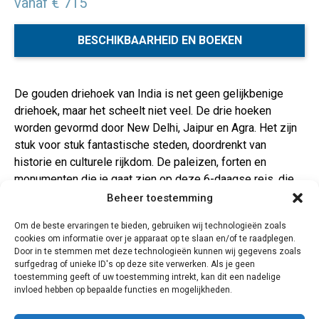
vanaf € 715
BESCHIKBAARHEID EN BOEKEN
De gouden driehoek van India is net geen gelijkbenige
driehoek, maar het scheelt niet veel. De drie hoeken
worden gevormd door New Delhi, Jaipur en Agra. Het zijn
stuk voor stuk fantastische steden, doordrenkt van
historie en culturele rijkdom. De paleizen, forten en
monumenten die je gaat zien op deze 6-daagse reis, die
zich vooral in de kleurrijke provincie Rajasthan afspeelt,
Beheer toestemming
behoren tot het allermooiste dat India te bieden heeft.
Om de beste ervaringen te bieden, gebruiken wij technologieën zoals
Neem Taj Mahal, het monument van de liefde, en niets
cookies om informatie over je apparaat op te slaan en/of te raadplegen.
minder dan een wereldwonder. Of Jama Masjid, een
Door in te stemmen met deze technologieën kunnen wij gegevens zoals
moskee met plaats voor 25.000 gelovigen, of het
surfgedrag of unieke ID's op deze site verwerken. Als je geen
toestemming geeft of uw toestemming intrekt, kan dit een nadelige
schitterende roze sprookjespaleis Hawa Mahal…….Deze
invloed hebben op bepaalde functies en mogelijkheden.
bouwsteen begint en eindigt in New Delhi en is een
fantastische basis voor een langere reis door India.