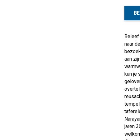
BE
Beleef 
naar de
bezoek
aan zij
warmwa
kun je 
geloven
overte
reusac
tempelt
taferel
Narayan
jaren 
welkom