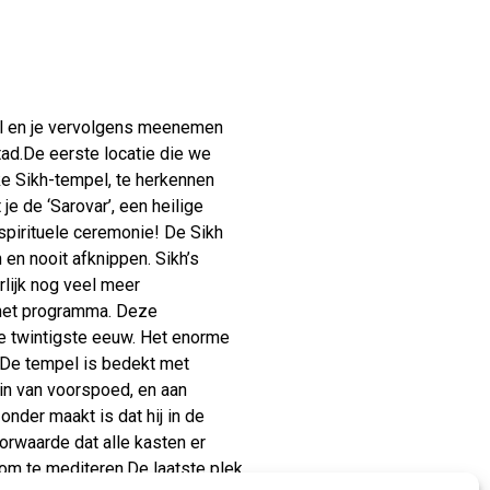
otel en je vervolgens meenemen
tad.De eerste locatie die we
ke Sikh-tempel, te herkennen
e de ‘Sarovar’, een heilige
spirituele ceremonie! De Sikh
 en nooit afknippen. Sikh’s
lijk nog veel meer
 het programma. Deze
e twintigste eeuw. Het enorme
. De tempel is bedekt met
in van voorspoed, en aan
nder maakt is dat hij in de
rwaarde dat alle kasten er
om te mediteren.De laatste plek