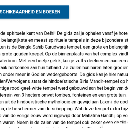
SCHIKBAARHEID EN BOEKEN
de spirituele kant van Delhi! De gids zal je ophalen vanaf je h
 belangrijkste en meest spirituele tempels in deze bijzondere s
en is de Bangla Sahib Gurudwara tempel, een grote en belangrij
n grote gouden koepel. Op de binnenplaats van het complex vindt j
terbron. Met een beetje geluk, kun je zelfs deelnemen aan een 
vaak herkennen aan hun tulband. Ze zullen hun haren laten groeien
 onder meer in God en wedergeboorte. De gids kan je hier natuur
llen!Vervolgens staat de hindoeïstische Birla Mandir-tempel op
htige rood-geel-witte tempel werd gebouwd aan het begin van d
errein van 3 hectare omvat tombes, fonteinen en een grote tuin
en uit de hindoeïstische mythologie en gewijd aan Laxmi, de god
a, de beschermer van de schepping. Wat deze tempel extra bijzo
30 van de vorige eeuw werd ingewijd door Mahatma Gandhi, op voo
 waren. Neem in de zalen van de tempel ook zeker even de tijd 