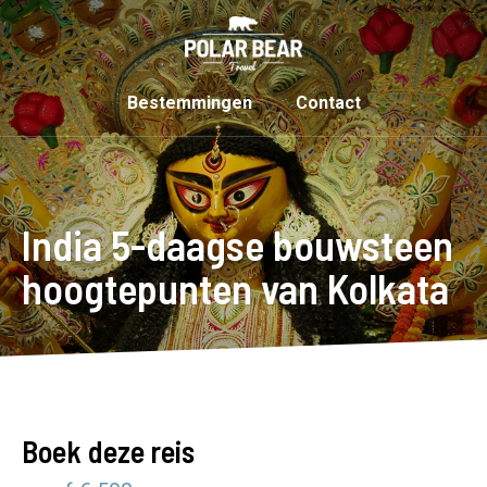
Bestemmingen
Contact
India 5-daagse bouwsteen
hoogtepunten van Kolkata
Boek deze reis