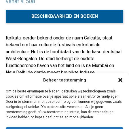
vanaf € 508
BESCHIKBAARHEID EN BOEKEN
Kolkata, eerder bekend onder de naam Calcutta, staat
bekend om haar culturele festivals en koloniale
architectuur. Het is de hoofdstad van de Indiase deelstaat
West-Bengalen. De stad herbergt de oudste
functionerende haven van het land en is na Mumbai en
New Delhi de derde meest bevolkte Indiase
metropool.Calcutta was de hoofdstad van India onder de
Beheer toestemming
Britten. De stad is ook het centrum van de Indiase
Om de beste ervaringen te bieden, gebruiken wij technologieën zoals
industriële revolutie en de geboorteplaats van de
cookies om informatie over je apparaat op te slaan en/of te raadplegen.
moderne Indiase culturele en artistieke beweging. Door
Door in te stemmen met deze technologieën kunnen wij gegevens zoals
de diversiteit aan culturen, de vele festivals,
surfgedrag of unieke ID's op deze site verwerken. Als je geen
toestemming geeft of uw toestemming intrekt, kan dit een nadelige
kunstgalerijen en architectuur is Kolkata een van de
invloed hebben op bepaalde functies en mogelijkheden.
belangrijkste toeristische bestemmingen in India
geworden.