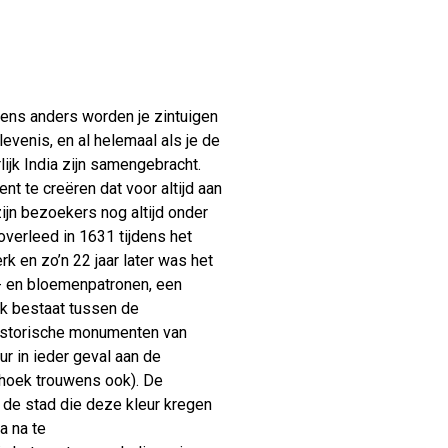
gens anders worden je zintuigen
elevenis, en al helemaal als je de
ijk India zijn samengebracht.
te creëren dat voor altijd aan
zijn bezoekers nog altijd onder
overleed in 1631 tijdens het
k en zo’n 22 jaar later was het
- en bloemenpatronen, een
k bestaat tussen de
historische monumenten van
ur in ieder geval aan de
hoek trouwens ook). De
n de stad die deze kleur kregen
a na te