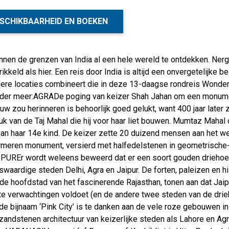
SCHIKBAARHEID EN BOEKEN
innen de grenzen van India al een hele wereld te ontdekken. Ner
ikkeld als hier. Een reis door India is altijd een onvergetelijke b
ere locaties combineert die in deze 13-daagse rondreis Wonderl
der meer:AGRADe poging van keizer Shah Jahan om een monument 
ouw zou herinneren is behoorlijk goed gelukt, want 400 jaar later 
uk van de Taj Mahal die hij voor haar liet bouwen. Mumtaz Mahal 
an haar 14e kind. De keizer zette 20 duizend mensen aan het wer
rmeren monument, versierd met halfedelstenen in geometrische
AIPUREr wordt weleens beweerd dat er een soort gouden driehoe
swaardige steden Delhi, Agra en Jaipur. De forten, paleizen en 
 de hoofdstad van het fascinerende Rajasthan, tonen aan dat Jaip
e verwachtingen voldoet (en de andere twee steden van de drie
de bijnaam ‘Pink City’ is te danken aan de vele roze gebouwen i
andstenen architectuur van keizerlijke steden als Lahore en Agr