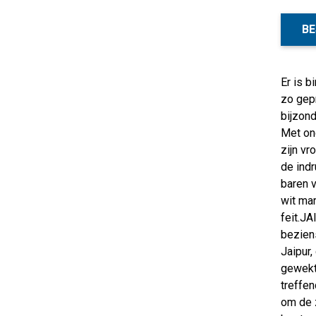
BE
Er is b
zo gepr
bijzond
Met on
zijn vr
de indr
baren v
wit ma
feit.J
bezien
Jaipur,
gewekt
treffen
om de z