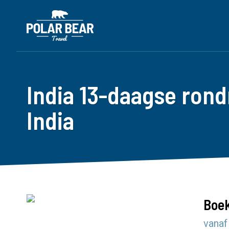
India 13-daagse rond
India
Boek
vanaf