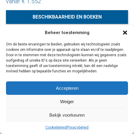
vanaf € 1.552
BESCHIKBAARHEID EN BOEKEN
Beheer toestemming
Java en Bali zullen je gaan veroveren en een blik gunnen in
Om de beste ervaringen te bieden, gebruiken wij technologieën zoals
ons koloniale verleden. De reis brengt je langs de
cookies om informatie over je apparaat op te slaan en/of te raadplegen.
koloniale hoofdstad Jakarta, de botanische tuinen van
Door in te stemmen met deze technologieën kunnen wij gegevens zoals
Bogor en het gezellige Bandung. Verder naar het oosten
surfgedrag of unieke ID's op deze site verwerken. Als je geen
toestemming geeft of uw toestemming intrekt, kan dit een nadelige
bezoek je de culturele hoofdstad Yogyakarta en de
invloed hebben op bepaalde functies en mogelijkheden.
Borobudur en Prambanan. Onderweg geniet je van de
bijzondere natuur met zijn vulkanen, kratermeren en
Accepteren
rijstvelden.
Weiger
Bekijk voorkeuren
Cookiebeleid
Privacybeleid
Cookiebeleid
Privacybeleid