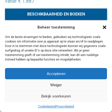
vanaf € 1.887
BESCHIKBAARHEID EN BOEKEN
Beheer toestemming
Ontdek de groene theeplantages en lang verborgen
Om de beste ervaringen te bieden, gebruiken wij technologieën zoals
koningssteden van Sri Lanka en eindig de reis op één van
cookies om informatie over je apparaat op te slaan en/of te raadplegen.
de eilanden van de Malediven.
Door in te stemmen met deze technologieën kunnen wij gegevens zoals
surfgedrag of unieke ID's op deze site verwerken. Als je geen
toestemming geeft of uw toestemming intrekt, kan dit een nadelige
14 dagen
invloed hebben op bepaalde functies en mogelijkheden.
Accepteren
Cookiebeleid
Privacybeleid
Weiger
Bekijk voorkeuren
Cookiebeleid
Privacybeleid