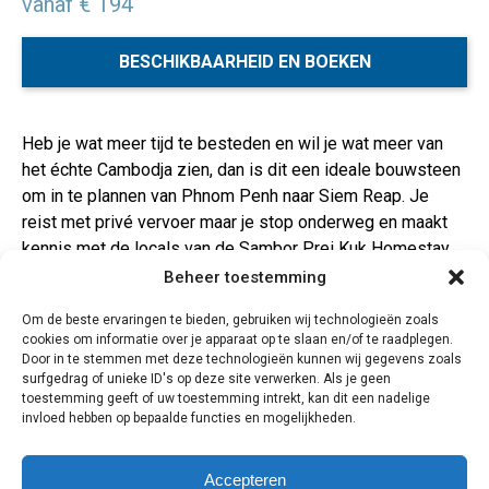
vanaf € 194
BESCHIKBAARHEID EN BOEKEN
Heb je wat meer tijd te besteden en wil je wat meer van
het échte Cambodja zien, dan is dit een ideale bouwsteen
om in te plannen van Phnom Penh naar Siem Reap. Je
reist met privé vervoer maar je stop onderweg en maakt
kennis met de locals van de Sambor Prei Kuk Homestay.
Dit is zeer lokaal en mensen spreken maar beperkt
Beheer toestemming
Engels. Maak je geen zorgen, we geven je een lijstje met
Om de beste ervaringen te bieden, gebruiken wij technologieën zoals
basiswoorden Khmer. Dit is echt een programma voor
cookies om informatie over je apparaat op te slaan en/of te raadplegen.
mensen die naast Angkor Wat, Phnom Penh en
Door in te stemmen met deze technologieën kunnen wij gegevens zoals
Sihanoukville ook iets anders willen zien, een unieke en
surfgedrag of unieke ID's op deze site verwerken. Als je geen
toestemming geeft of uw toestemming intrekt, kan dit een nadelige
persoonlijke ervaring waarbij je écht een inkijk krijgt in het
invloed hebben op bepaalde functies en mogelijkheden.
leven van de lokale Cambodjaanse bevolking buiten de
steden en toeristische gebieden.
Accepteren