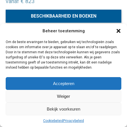
vanaf € 823
BESCHIKBAARHEID EN BOEKEN
Beheer toestemming
Genieten van de indrukwekkende stad Bangkok en de
Om de beste ervaringen te bieden, gebruiken wij technologieën zoals
tropische en zon-overgoten zandstranden van het hippe
cookies om informatie over je apparaat op te slaan en/of te raadplegen.
Koh Chang? Bekijk dan snel deze rondreis.
Door in te stemmen met deze technologieën kunnen wij gegevens zoals
surfgedrag of unieke ID's op deze site verwerken. Als je geen
toestemming geeft of uw toestemming intrekt, kan dit een nadelige
invloed hebben op bepaalde functies en mogelijkheden.
Cookiebeleid
Privacybeleid
Accepteren
Weiger
Bekijk voorkeuren
Cookiebeleid
Privacybeleid