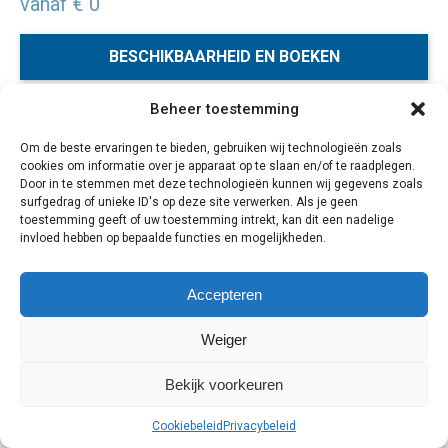
vanaf € 0
BESCHIKBAARHEID EN BOEKEN
Beheer toestemming
Snorkelen met zeehonden rond het schiereiland bij Kaap
Om de beste ervaringen te bieden, gebruiken wij technologieën zoals
de Goede Hoop is een unieke ervaring en erg leuk om als
cookies om informatie over je apparaat op te slaan en/of te raadplegen.
excursie toe te voegen tijdens een bezoek aan Kaapstad.
Door in te stemmen met deze technologieën kunnen wij gegevens zoals
surfgedrag of unieke ID's op deze site verwerken. Als je geen
toestemming geeft of uw toestemming intrekt, kan dit een nadelige
1 dagen
invloed hebben op bepaalde functies en mogelijkheden.
Accepteren
Cookiebeleid
Privacybeleid
Weiger
Bekijk voorkeuren
Cookiebeleid
Privacybeleid