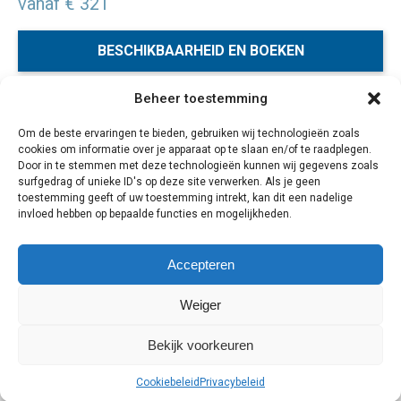
vanaf € 321
BESCHIKBAARHEID EN BOEKEN
Beheer toestemming
Hermanus in de West Kaap is tijdens het
Om de beste ervaringen te bieden, gebruiken wij technologieën zoals
walvissenseizoen (juni – december) dé plek om
cookies om informatie over je apparaat op te slaan en/of te raadplegen.
walvissen te spotten. Deze indrukwekkende dieren
Door in te stemmen met deze technologieën kunnen wij gegevens zoals
gebruiken de kust van Hermanus namelijk als locatie om
surfgedrag of unieke ID's op deze site verwerken. Als je geen
toestemming geeft of uw toestemming intrekt, kan dit een nadelige
hun paringsritueel uit te voeren. Tijdens deze tour is een
invloed hebben op bepaalde functies en mogelijkheden.
walvis boottocht inbegrepen en overnacht je in een
sfeervol guesthouse in Hermanus.
Accepteren
3 dagen
Weiger
Bekijk voorkeuren
Cookiebeleid
Privacybeleid
Cookiebeleid
Privacybeleid