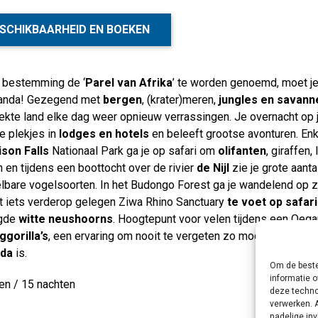
SCHIKBAARHEID EN BOEKEN
 bestemming de ‘
Parel van Afrika
’ te worden genoemd, moet je 
anda! Gezegend met
bergen
, (krater)meren,
jungles en savann
ekte land elke dag weer opnieuw verrassingen. Je overnacht op 
e plekjes in
lodges en hotels
en beleeft grootse avonturen. En
son Falls
Nationaal Park ga je op safari om
olifanten
, giraffen
 en tijdens een boottocht over de rivier
de Nijl
zie je grote aanta
elbare vogelsoorten. In het Budongo Forest ga je wandelend op 
et iets verderop gelegen Ziwa Rhino Sanctuary
te voet op safari
igde
witte neushoorns
. Hoogtepunt voor velen tijdens een Oega
ggorilla’s
, een ervaring om nooit te vergeten zo mooi! Ga met o
da
is.
Om de beste
informatie o
en / 15 nachten
deze techno
verwerken. 
nadelige in