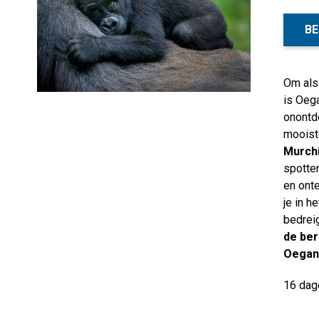
BE
Om als
is Oeg
onontd
mooist
Murchi
spotten
en ont
je in h
bedre
de ber
Oegan
16 dag