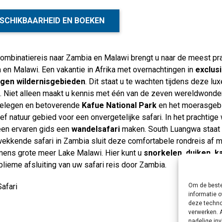
SCHIKBAARHEID EN BOEKEN
ombinatiereis naar Zambia en Malawi brengt u naar de meest pr
en Malawi. Een vakantie in Afrika met overnachtingen in
exclus
gen wildernisgebieden
. Dit staat u te wachten tijdens deze l
 Niet alleen maakt u kennis met één van de zeven wereldwondere
gelegen en betoverende
Kafue National Park
en het moerasgebi
ef natuur gebied voor een onvergetelijke safari. In het prachtig
een ervaren gids een
wandelsafari
maken. South Luangwa staat 
ekkende safari in Zambia sluit deze comfortabele rondreis af m
mens grote meer Lake Malawi. Hier kunt u
snorkelen, duiken, 
lieme afsluiting van uw safari reis door Zambia.
Safari
Om de beste
informatie o
deze techno
verwerken. 
nadelige in