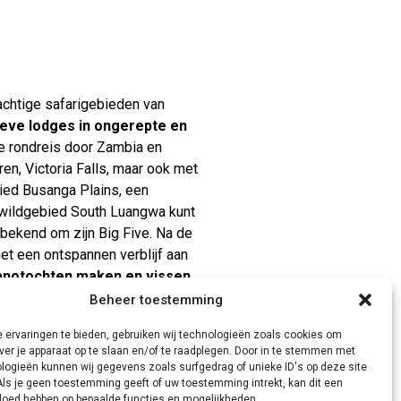
achtige safarigebieden van
ieve lodges in ongerepte en
uxe rondreis door Zambia en
n, Victoria Falls, maar ook met
ed Busanga Plains, een
e wildgebied South Luangwa kunt
bekend om zijn Big Five. Na de
et een ontspannen verblijf aan
kanotochten maken en vissen
.
Beheer toestemming
 ervaringen te bieden, gebruiken wij technologieën zoals cookies om
ver je apparaat op te slaan en/of te raadplegen. Door in te stemmen met
logieën kunnen wij gegevens zoals surfgedrag of unieke ID's op deze site
Als je geen toestemming geeft of uw toestemming intrekt, kan dit een
vloed hebben op bepaalde functies en mogelijkheden.