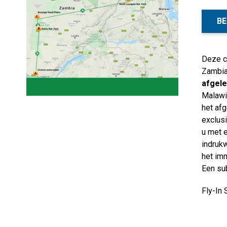
BE
Deze c
Zambia 
afgele
Malawi.
het af
exclusi
u met 
indrukw
het im
Een sub
Fly-In 